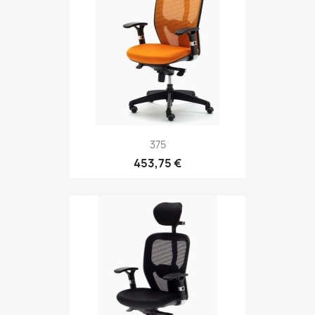
375
453,75 €