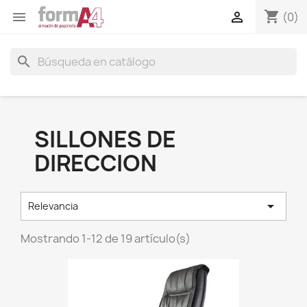
shopping_cart


(0)
search
SILLONES DE
DIRECCION

Relevancia
Mostrando 1-12 de 19 artículo(s)