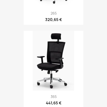
265
320,65 €
365
441,65 €