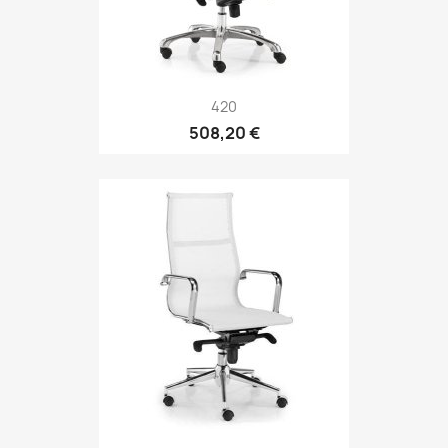
420
508,20 €