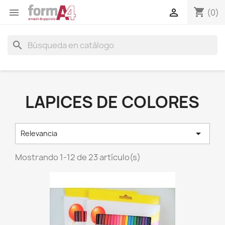
shopping_cart


(0)
search
LAPICES DE COLORES

Relevancia
Mostrando 1-12 de 23 artículo(s)