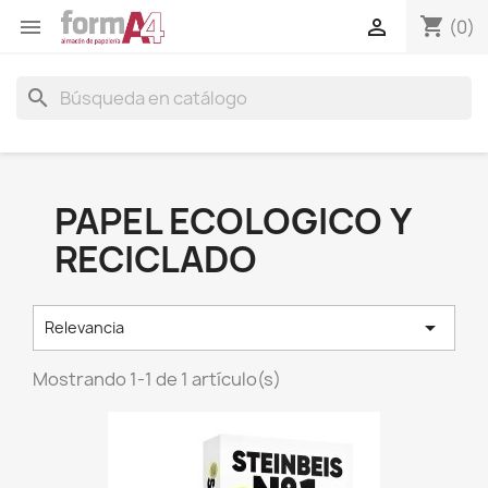
shopping_cart


(0)
search
PAPEL ECOLOGICO Y
RECICLADO

Relevancia
Mostrando 1-1 de 1 artículo(s)