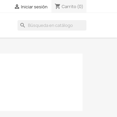
shopping_cart

Carrito
(0)
Iniciar sesión
search