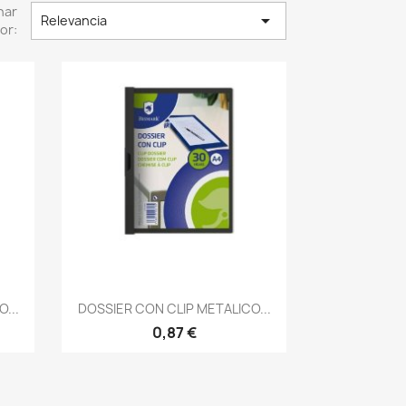
nar

Relevancia
or:
Vista rápida

...
DOSSIER CON CLIP METALICO...
0,87 €