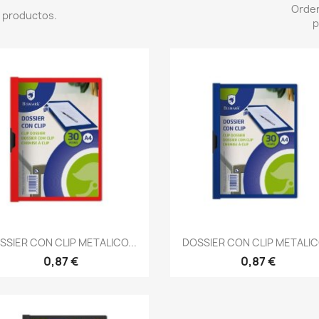
Orde
 productos.
p
Vista rápida
Vista rápida


SSIER CON CLIP METALICO...
DOSSIER CON CLIP METALICO
0,87 €
0,87 €