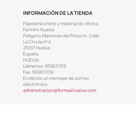
INFORMACIÓN DE LA TIENDA
Papelería online y material de oficina
FormA4 Huelva
Poligono Marismas del Polvorin. Calle
La Choza nº 4
21007 Huelva
España
HUELVA
Llámenos:
959611159
Fax:
959611159
Envíenos un mensaje de correo
electrónico:
administracion@forma4huelva.com