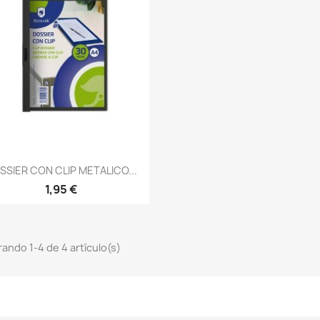
Vista rápida

SSIER CON CLIP METALICO...
1,95 €
ando 1-4 de 4 artículo(s)