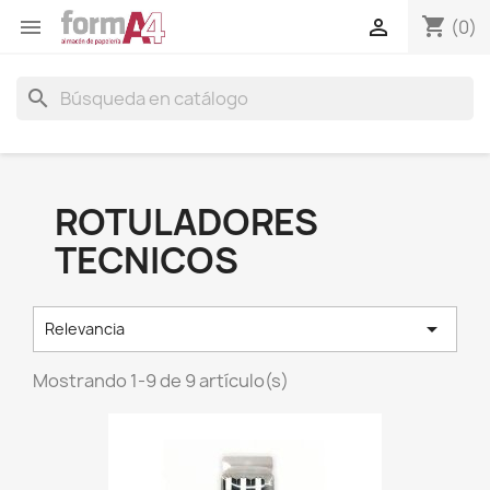
shopping_cart


(0)
search
ROTULADORES
TECNICOS

Relevancia
Mostrando 1-9 de 9 artículo(s)