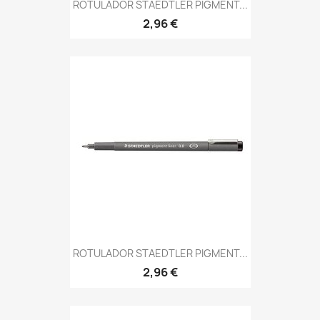
ROTULADOR STAEDTLER PIGMENT...
2,96 €
ROTULADOR STAEDTLER PIGMENT...
2,96 €