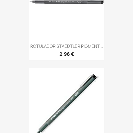
ROTULADOR STAEDTLER PIGMENT...
2,96 €