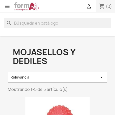
shopping_cart


(0)
search
MOJASELLOS Y
DEDILES

Relevancia
Mostrando 1-5 de 5 artículo(s)