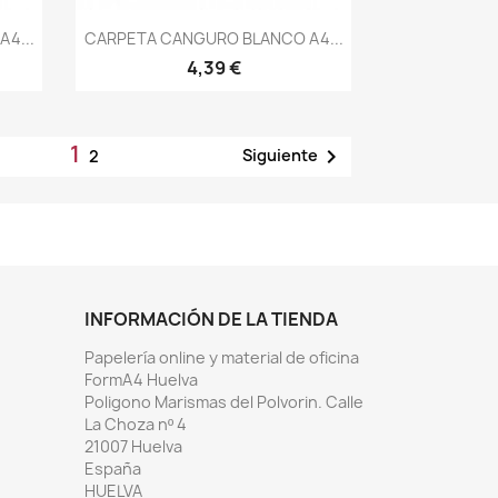
Vista rápida

4...
CARPETA CANGURO BLANCO A4...
4,39 €
1

Siguiente
2
INFORMACIÓN DE LA TIENDA
Papelería online y material de oficina
FormA4 Huelva
Poligono Marismas del Polvorin. Calle
La Choza nº 4
21007 Huelva
España
HUELVA