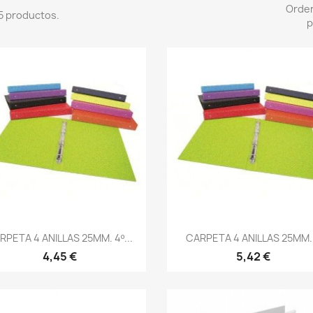
Orde
5 productos.
p
Vista rápida
Vista rápida


RPETA 4 ANILLAS 25MM. 4º...
CARPETA 4 ANILLAS 25MM..
4,45 €
5,42 €