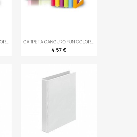
Vista rápida

R...
CARPETA CANGURO FUN COLOR...
4,57 €