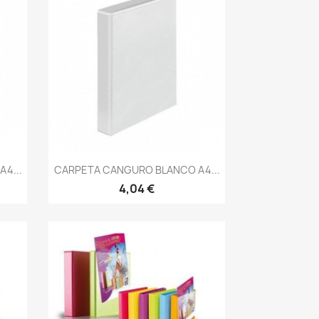
Vista rápida

4...
CARPETA CANGURO BLANCO A4...
4,04 €