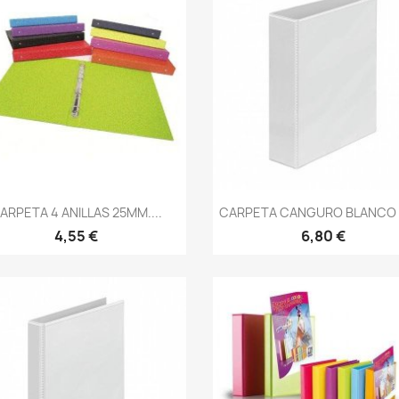
Vista rápida
Vista rápida


ARPETA 4 ANILLAS 25MM....
CARPETA CANGURO BLANCO A
4,55 €
6,80 €