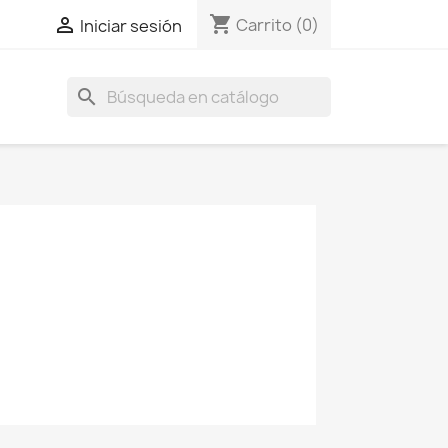
shopping_cart

Carrito
(0)
Iniciar sesión
search