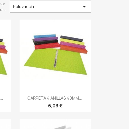
nar

Relevancia
or:
Vista rápida

..
CARPETA 4 ANILLAS 40MM....
6,03 €