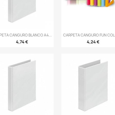
Vista rápida
Vista rápida


PETA CANGURO BLANCO A4...
CARPETA CANGURO FUN COLO
4,74 €
4,24 €