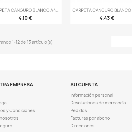
Vista rápida
Vista rápida


PETA CANGURO BLANCO A4...
CARPETA CANGURO BLANCO A
4,10 €
4,43 €
ando 1-12 de 15 artículo(s)
TRA EMPRESA
SU CUENTA
Información personal
egal
Devoluciones de mercancía
os y Condiciones
Pedidos
 nosotros
Facturas por abono
seguro
Direcciones