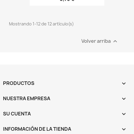
Mostrando 1-12 de 12 artículo(s)
Volver arriba

PRODUCTOS

NUESTRA EMPRESA

SU CUENTA

INFORMACIÓN DE LA TIENDA
keyboard_arrow_down