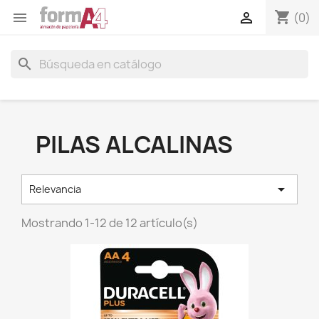
shopping_cart


(0)
search
PILAS ALCALINAS

Relevancia
Mostrando 1-12 de 12 artículo(s)