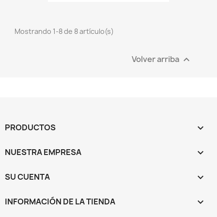
Mostrando 1-8 de 8 artículo(s)
Volver arriba

PRODUCTOS

NUESTRA EMPRESA

SU CUENTA

INFORMACIÓN DE LA TIENDA
keyboard_arrow_down