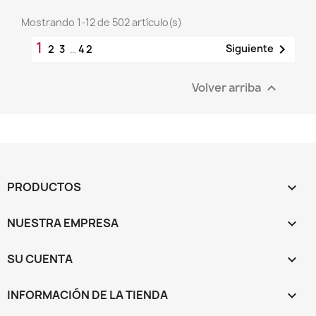
Mostrando 1-12 de 502 artículo(s)
1

Siguiente
2
3
…
42
Volver arriba

PRODUCTOS

NUESTRA EMPRESA

SU CUENTA

INFORMACIÓN DE LA TIENDA
keyboard_arrow_down