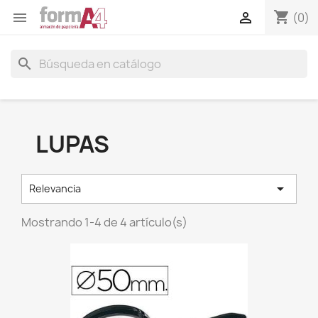
shopping_cart


(0)
search
LUPAS

Relevancia
Mostrando 1-4 de 4 artículo(s)