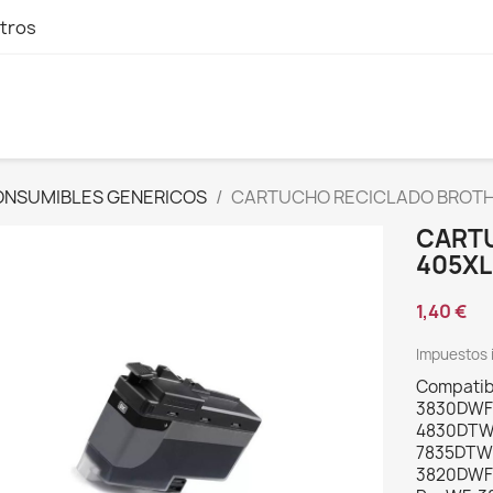
tros
NSUMIBLES GENERICOS
CARTUCHO RECICLADO BROTH
CART
405XL
1,40 €
Impuestos 
Compatib
3830DWF
4830DTW
7835DTWF
3820DWF;