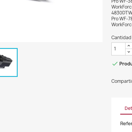
Pro WF-3
WorkForc
4830DTWF
Pro WF-7
WorkForc
Cantidad

Produ
Comparti
Det
Refe