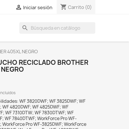
shopping_cart

Carrito
(0)
Iniciar sesión
search
ER 405XL NEGRO
UCHO RECICLADO BROTHER
 NEGRO
incluidos
ilidades: WF 3820DWF; WF 3825DWF; WF
; WF 4820DWF; WF 4825DWF; WF
F; WF 7310DTW; WF 7830DTWF; WF
; WF 7840DTWF; WorkForce Pro WF-
 WorkForce Pro WF-3825DWF; WorkForce