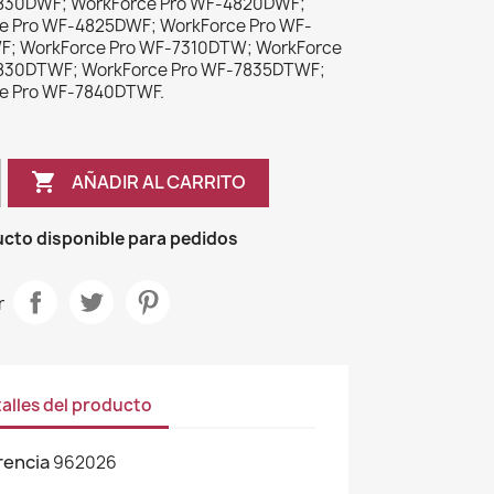
830DWF; WorkForce Pro WF-4820DWF;
e Pro WF-4825DWF; WorkForce Pro WF-
; WorkForce Pro WF-7310DTW; WorkForce
830DTWF; WorkForce Pro WF-7835DTWF;
e Pro WF-7840DTWF.

AÑADIR AL CARRITO
cto disponible para pedidos
r
alles del producto
rencia
962026